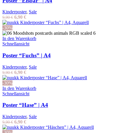
Poster “Eisbär” | A4
Kinderposter
,
Sale
Ursprünglicher
Aktueller
6,90
€
9,90
€
Preis
Preis
war:
ist:
-30%
9,90 €
6,90 €.
In den Warenkorb
Schnellansicht
Poster “Fuchs” | A4
Kinderposter
,
Sale
Ursprünglicher
Aktueller
6,90
€
9,90
€
Preis
Preis
war:
ist:
-30%
9,90 €
6,90 €.
In den Warenkorb
Schnellansicht
Poster “Hase” | A4
Kinderposter
,
Sale
Ursprünglicher
Aktueller
6,90
€
9,90
€
Preis
Preis
war:
ist:
-30%