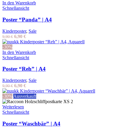
In den Warenkorb
Schnellansicht
Poster “Panda” | A4
Kinderposter
,
Sale
Ursprünglicher
Aktueller
6,90
€
9,90
€
Preis
Preis
war:
ist:
-30%
9,90 €
6,90 €.
In den Warenkorb
Schnellansicht
Poster “Reh” | A4
Kinderposter
,
Sale
Ursprünglicher
Aktueller
6,90
€
9,90
€
Preis
Preis
war:
ist:
-30%
Ausverkauft
9,90 €
6,90 €.
Weiterlesen
Schnellansicht
Poster “Waschbär” | A4