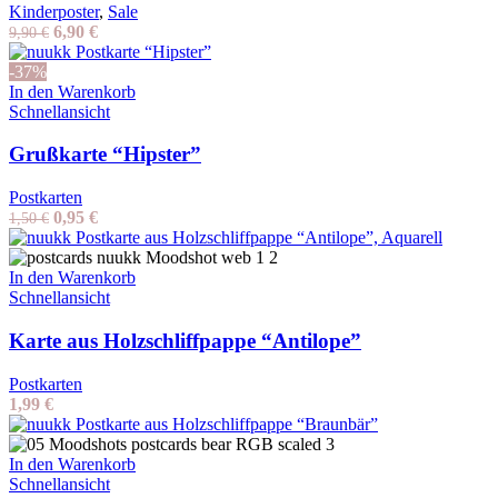
Kinderposter
,
Sale
Ursprünglicher
Aktueller
6,90
€
9,90
€
Preis
Preis
war:
ist:
-37%
9,90 €
6,90 €.
In den Warenkorb
Schnellansicht
Grußkarte “Hipster”
Postkarten
Ursprünglicher
Aktueller
0,95
€
1,50
€
Preis
Preis
war:
ist:
1,50 €
0,95 €.
In den Warenkorb
Schnellansicht
Karte aus Holzschliffpappe “Antilope”
Postkarten
1,99
€
In den Warenkorb
Schnellansicht