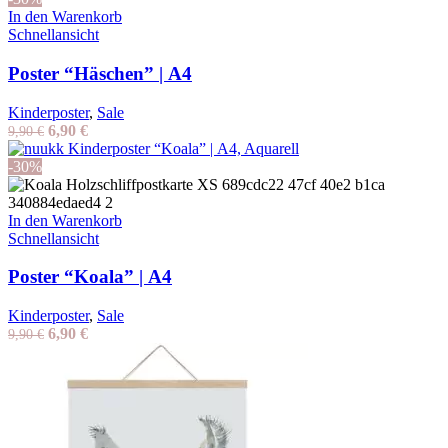
9,90 €
6,90 €.
In den Warenkorb
Schnellansicht
Poster “Häschen” | A4
Kinderposter
,
Sale
Ursprünglicher
Aktueller
6,90
€
9,90
€
Preis
Preis
war:
ist:
-30%
9,90 €
6,90 €.
In den Warenkorb
Schnellansicht
Poster “Koala” | A4
Kinderposter
,
Sale
Ursprünglicher
Aktueller
6,90
€
9,90
€
Preis
Preis
war:
ist:
9,90 €
6,90 €.