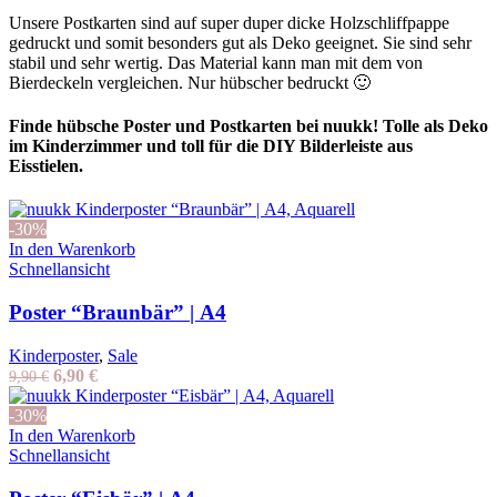
Unsere Postkarten sind auf super duper dicke Holzschliffpappe
gedruckt und somit besonders gut als Deko geeignet. Sie sind sehr
stabil und sehr wertig. Das Material kann man mit dem von
Bierdeckeln vergleichen. Nur hübscher bedruckt 🙂
Finde hübsche Poster und Postkarten bei nuukk! Tolle als Deko
im Kinderzimmer und toll für die DIY Bilderleiste aus
Eisstielen.
-30%
In den Warenkorb
Schnellansicht
Poster “Braunbär” | A4
Kinderposter
,
Sale
Ursprünglicher
Aktueller
6,90
€
9,90
€
Preis
Preis
war:
ist:
-30%
9,90 €
6,90 €.
In den Warenkorb
Schnellansicht