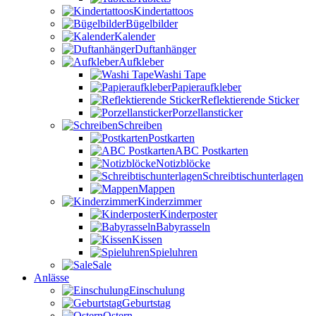
Kindertattoos
Bügelbilder
Kalender
Duftanhänger
Aufkleber
Washi Tape
Papieraufkleber
Reflektierende Sticker
Porzellansticker
Schreiben
Postkarten
ABC Postkarten
Notizblöcke
Schreibtischunterlagen
Mappen
Kinderzimmer
Kinderposter
Babyrasseln
Kissen
Spieluhren
Sale
Anlässe
Einschulung
Geburtstag
Ostern