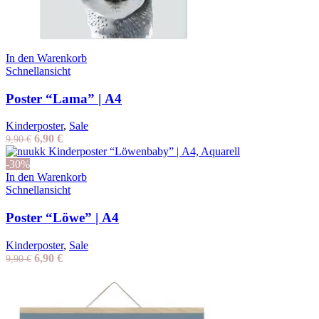
In den Warenkorb
Schnellansicht
Poster “Lama” | A4
Kinderposter
,
Sale
Ursprünglicher
Aktueller
6,90
€
9,90
€
Preis
Preis
war:
ist:
-30%
9,90 €
6,90 €.
In den Warenkorb
Schnellansicht
Poster “Löwe” | A4
Kinderposter
,
Sale
Ursprünglicher
Aktueller
6,90
€
9,90
€
Preis
Preis
war:
ist:
9,90 €
6,90 €.