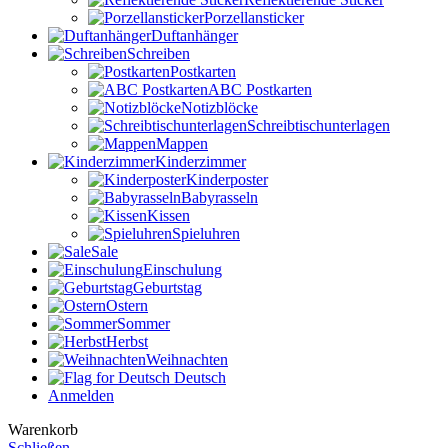
Porzellansticker
Duftanhänger
Schreiben
Postkarten
ABC Postkarten
Notizblöcke
Schreibtischunterlagen
Mappen
Kinderzimmer
Kinderposter
Babyrasseln
Kissen
Spieluhren
Sale
Einschulung
Geburtstag
Ostern
Sommer
Herbst
Weihnachten
Deutsch
Anmelden
Warenkorb
Schließen