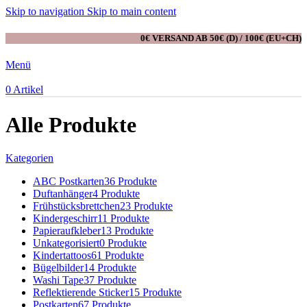
Skip to navigation
Skip to main content
0€ VERSAND AB 50€ (D) / 100€ (EU+CH)
Menü
0
Artikel
Alle Produkte
Kategorien
ABC Postkarten
36 Produkte
Duftanhänger
4 Produkte
Frühstücksbrettchen
23 Produkte
Kindergeschirr
11 Produkte
Papieraufkleber
13 Produkte
Unkategorisiert
0 Produkte
Kindertattoos
61 Produkte
Bügelbilder
14 Produkte
Washi Tape
37 Produkte
Reflektierende Sticker
15 Produkte
Postkarten
67 Produkte