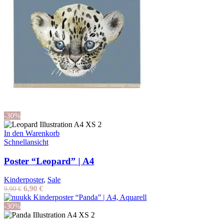
-30%
In den Warenkorb
Schnellansicht
Poster “Leopard” | A4
Kinderposter
,
Sale
Ursprünglicher
Aktueller
6,90
€
9,90
€
Preis
Preis
war:
ist:
-30%
9,90 €
6,90 €.