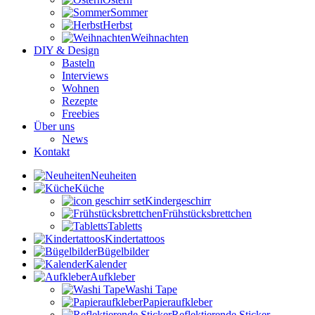
Sommer
Herbst
Weihnachten
DIY & Design
Basteln
Interviews
Wohnen
Rezepte
Freebies
Über uns
News
Kontakt
Neuheiten
Küche
Kindergeschirr
Frühstücksbrettchen
Tabletts
Kindertattoos
Bügelbilder
Kalender
Aufkleber
Washi Tape
Papieraufkleber
Reflektierende Sticker