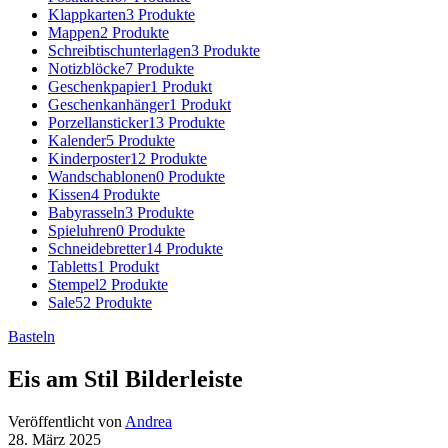
Klappkarten
3 Produkte
Mappen
2 Produkte
Schreibtischunterlagen
3 Produkte
Notizblöcke
7 Produkte
Geschenkpapier
1 Produkt
Geschenkanhänger
1 Produkt
Porzellansticker
13 Produkte
Kalender
5 Produkte
Kinderposter
12 Produkte
Wandschablonen
0 Produkte
Kissen
4 Produkte
Babyrasseln
3 Produkte
Spieluhren
0 Produkte
Schneidebretter
14 Produkte
Tabletts
1 Produkt
Stempel
2 Produkte
Sale
52 Produkte
Basteln
Eis am Stil Bilderleiste
Veröffentlicht von
Andrea
28. März 2025