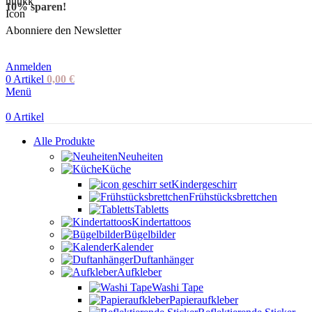
10% sparen!
Abonniere den Newsletter
Anmelden
0
Artikel
0,00
€
Menü
0
Artikel
Alle Produkte
Neuheiten
Küche
Kindergeschirr
Frühstücksbrettchen
Tabletts
Kindertattoos
Bügelbilder
Kalender
Duftanhänger
Aufkleber
Washi Tape
Papieraufkleber