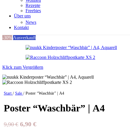
Wohnen
Rezepte
Freebies
Über uns
News
Kontakt
-30%
Ausverkauft
Klick zum Vergrößern
Start
/
Sale
/
Poster “Waschbär” | A4
Poster “Waschbär” | A4
Ursprünglicher
Aktueller
6,90
€
9,90
€