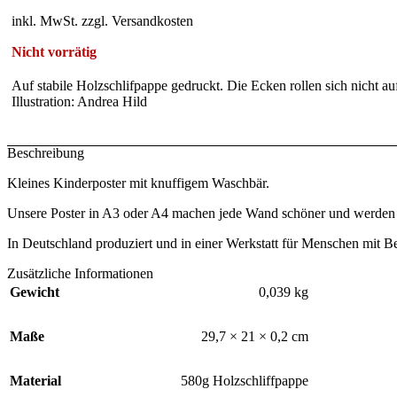
Preis
Preis
inkl. MwSt. zzgl. Versandkosten
war:
ist:
9,90 €
6,90 €.
Nicht vorrätig
Auf stabile Holzschlifpappe gedruckt. Die Ecken rollen sich nicht a
Illustration: Andrea Hild
Beschreibung
Kleines Kinderposter mit knuffigem Waschbär.
Unsere Poster in A3 oder A4 machen jede Wand schöner und werden plas
In Deutschland produziert und in einer Werkstatt für Menschen mit B
Zusätzliche Informationen
Gewicht
0,039 kg
Maße
29,7 × 21 × 0,2 cm
Material
580g Holzschliffpappe