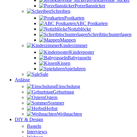
Reflektierende Sticker
Porzellansticker
Schreiben
Postkarten
ABC Postkarten
Notizblöcke
Schreibtischunterlagen
Mappen
Kinderzimmer
Kinderposter
Babyrasseln
Kissen
Spieluhren
Sale
Anlässe
Einschulung
Geburtstag
Ostern
Sommer
Herbst
Weihnachten
DIY & Design
Basteln
Interviews