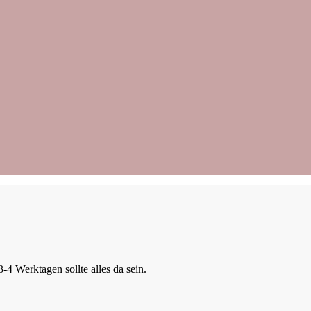
Katharina (15.10.2024)
Annette (23.04.2024)
Jana (07.01.2024)
-4 Werktagen sollte alles da sein.