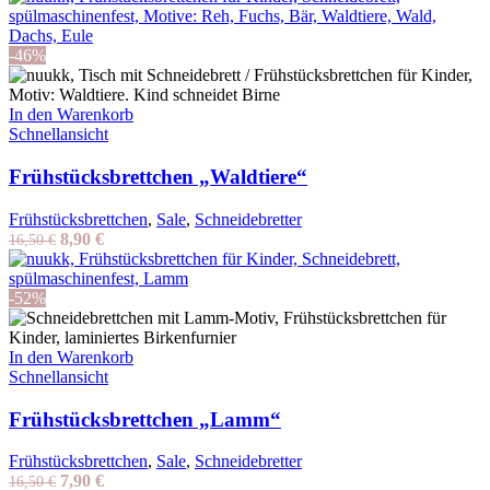
war:
ist:
16,50 €
11,90 €.
-46%
In den Warenkorb
Schnellansicht
Frühstücksbrettchen „Waldtiere“
Frühstücksbrettchen
,
Sale
,
Schneidebretter
Ursprünglicher
Aktueller
8,90
€
16,50
€
Preis
Preis
war:
ist:
16,50 €
8,90 €.
-52%
In den Warenkorb
Schnellansicht
Frühstücksbrettchen „Lamm“
Frühstücksbrettchen
,
Sale
,
Schneidebretter
Ursprünglicher
Aktueller
7,90
€
16,50
€