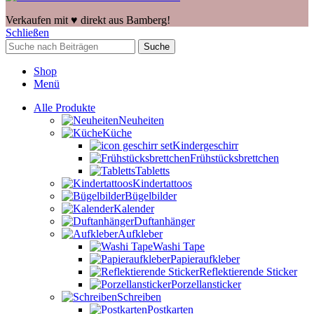
Verkaufen mit ♥️ direkt aus Bamberg!
Schließen
Suche
Shop
Menü
Alle Produkte
Neuheiten
Küche
Kindergeschirr
Frühstücksbrettchen
Tabletts
Kindertattoos
Bügelbilder
Kalender
Duftanhänger
Aufkleber
Washi Tape
Papieraufkleber
Reflektierende Sticker
Porzellansticker
Schreiben
Postkarten