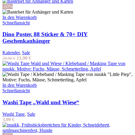
Preis
Preis
war:
ist:
-60%
16,50 €
4,90 €.
In den Warenkorb
Schnellansicht
Dino Poster, 88 Sticker & 70+ DIY
Geschenkanhänger
Kalender
,
Sale
Ursprünglicher
Aktueller
11,90
€
29,90
€
Preis
Preis
war:
ist:
29,90 €
11,90 €.
In den Warenkorb
Schnellansicht
Washi Tape „Wald und Wiese“
Washi Tape
,
Sale
3,99
€