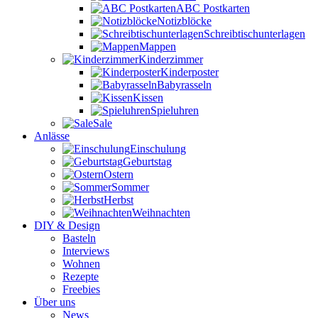
ABC Postkarten
Notizblöcke
Schreibtischunterlagen
Mappen
Kinderzimmer
Kinderposter
Babyrasseln
Kissen
Spieluhren
Sale
Anlässe
Einschulung
Geburtstag
Ostern
Sommer
Herbst
Weihnachten
DIY & Design
Basteln
Interviews
Wohnen
Rezepte
Freebies
Über uns
News