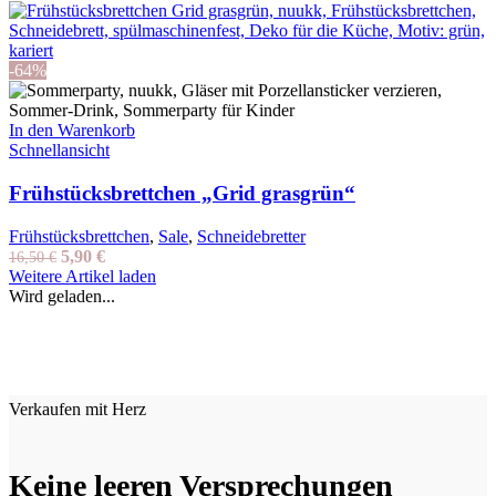
Preis
Preis
war:
ist:
16,50 €
7,90 €.
-64%
In den Warenkorb
Schnellansicht
Frühstücksbrettchen „Grid grasgrün“
Frühstücksbrettchen
,
Sale
,
Schneidebretter
Ursprünglicher
Aktueller
5,90
€
16,50
€
Preis
Preis
Weitere Artikel laden
war:
ist:
Wird geladen...
16,50 €
5,90 €.
Verkaufen mit Herz
Keine leeren Versprechungen