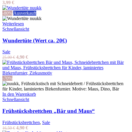
3,99
€
-80%
Ausverkauft
Weiterlesen
Schnellansicht
Wundertüte (Wert ca. 20€)
Sale
Ursprünglicher
Aktueller
4,90
€
25,00
€
Preis
Preis
war:
ist:
25,00 €
4,90 €.
-70%
In den Warenkorb
Schnellansicht
Frühstücksbrettchen „Bär und Maus“
Frühstücksbrettchen
,
Sale
Ursprünglicher
Aktueller
4,90
€
16,50
€