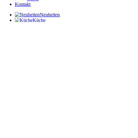
Kontakt
Neuheiten
Küche
Kindergeschirr
Frühstücksbrettchen
Tabletts
Kindertattoos
Bügelbilder
Kalender
Aufkleber
Washi Tape
Papieraufkleber
Reflektierende Sticker
Porzellansticker
Duftanhänger
Schreiben
Postkarten
ABC Postkarten
Notizblöcke
Schreibtischunterlagen
Mappen
Kinderzimmer
Kinderposter
Babyrasseln