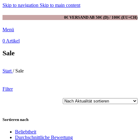
Skip to navigation
Skip to main content
0€ VERSAND AB 50€ (D) / 100€ (EU+CH)
Menü
0
Artikel
Sale
Start
/
Sale
Filter
Sortieren nach
Beliebtheit
Durchschnittliche Bewertung