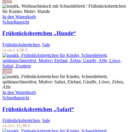
-70%
In den Warenkorb
Schnellansicht
Frühstücksbrettchen „Hunde“
Frühstücksbrettchen
,
Sale
Ursprünglicher
Aktueller
4,90
€
16,50
€
Preis
Preis
war:
ist:
16,50 €
4,90 €.
-28%
In den Warenkorb
Schnellansicht
Frühstücksbrettchen „Safari“
Frühstücksbrettchen
,
Sale
Ursprünglicher
Aktueller
11,90
€
16,50
€
Preis
Preis