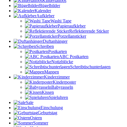
Kindertattoos
Bügelbilder
Kalender
Aufkleber
Washi Tape
Papieraufkleber
Reflektierende Sticker
Porzellansticker
Duftanhänger
Schreiben
Postkarten
ABC Postkarten
Notizblöcke
Schreibtischunterlagen
Mappen
Kinderzimmer
Kinderposter
Babyrasseln
Kissen
Spieluhren
Sale
Einschulung
Geburtstag
Ostern
Sommer