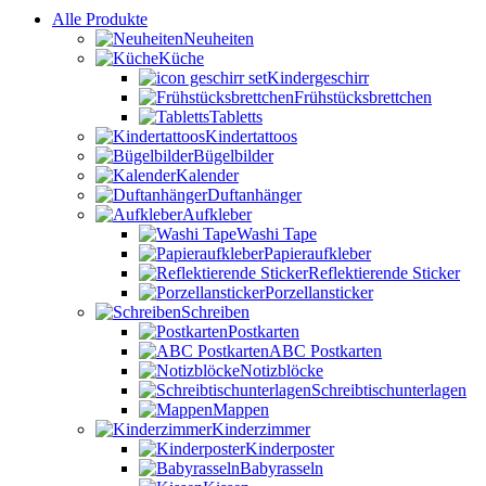
Alle Produkte
Neuheiten
Küche
Kindergeschirr
Frühstücksbrettchen
Tabletts
Kindertattoos
Bügelbilder
Kalender
Duftanhänger
Aufkleber
Washi Tape
Papieraufkleber
Reflektierende Sticker
Porzellansticker
Schreiben
Postkarten
ABC Postkarten
Notizblöcke
Schreibtischunterlagen
Mappen
Kinderzimmer
Kinderposter
Babyrasseln