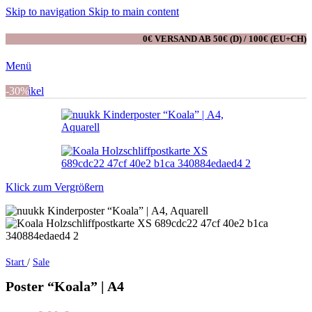
Skip to navigation
Skip to main content
0€ VERSAND AB 50€ (D) / 100€ (EU+CH)
Menü
0
-30%
Artikel
Klick zum Vergrößern
Start
/
Sale
Poster “Koala” | A4