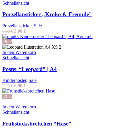
Schnellansicht
Porzellansticker „Kroko & Freunde”
Porzellansticker
,
Sale
Ursprünglicher
Aktueller
3,90
€
8,90
€
Preis
Preis
war:
ist:
-30%
8,90 €
3,90 €.
In den Warenkorb
Schnellansicht
Poster “Leopard” | A4
Kinderposter
,
Sale
Ursprünglicher
Aktueller
6,90
€
9,90
€
Preis
Preis
war:
ist:
-28%
9,90 €
6,90 €.
In den Warenkorb
Schnellansicht
Frühstücksbrettchen “Hase”