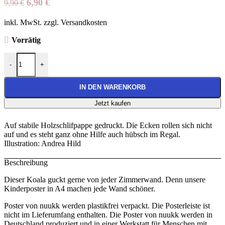
Ursprünglicher
Aktueller
6,90
€
9,90
€
Preis
Preis
inkl. MwSt. zzgl. Versandkosten
war:
ist:
9,90 €
6,90 €.
Vorrätig
Poster “Koala” | A4 Menge
-
+
IN DEN WARENKORB
Jetzt kaufen
Auf stabile Holzschlifpappe gedruckt. Die Ecken rollen sich nicht
auf und es steht ganz ohne Hilfe auch hübsch im Regal.
Illustration: Andrea Hild
Beschreibung
Dieser Koala guckt gerne von jeder Zimmerwand. Denn unsere
Kinderposter in A4 machen jede Wand schöner.
Poster von nuukk werden plastikfrei verpackt. Die Posterleiste ist
nicht im Lieferumfang enthalten. Die Poster von nuukk werden in
Deutschland produziert und in einer Werkstatt für Menschen mit