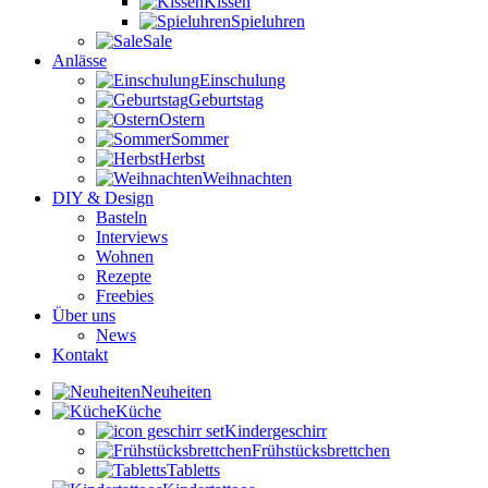
Kissen
Spieluhren
Sale
Anlässe
Einschulung
Geburtstag
Ostern
Sommer
Herbst
Weihnachten
DIY & Design
Basteln
Interviews
Wohnen
Rezepte
Freebies
Über uns
News
Kontakt
Neuheiten
Küche
Kindergeschirr
Frühstücksbrettchen
Tabletts