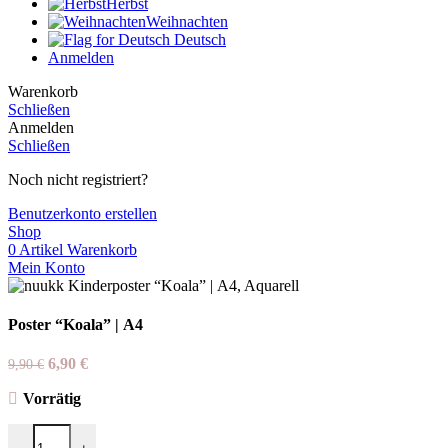
Herbst
Weihnachten
Deutsch
Anmelden
Warenkorb
Schließen
Anmelden
Schließen
Noch nicht registriert?
Benutzerkonto erstellen
Shop
0
Artikel
Warenkorb
Mein Konto
Poster “Koala” | A4
Ursprünglicher
Aktueller
6,90
€
9,90
€
Preis
Preis
Vorrätig
war:
ist:
9,90 €
6,90 €.
Poster “Koala” | A4 Menge