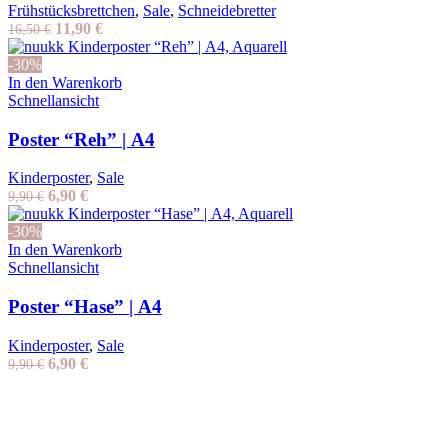
Frühstücksbrettchen
,
Sale
,
Schneidebretter
Ursprünglicher
Aktueller
11,90
€
16,50
€
Preis
Preis
war:
ist:
-30%
16,50 €
11,90 €.
In den Warenkorb
Schnellansicht
Poster “Reh” | A4
Kinderposter
,
Sale
Ursprünglicher
Aktueller
6,90
€
9,90
€
Preis
Preis
war:
ist:
-30%
9,90 €
6,90 €.
In den Warenkorb
Schnellansicht
Poster “Hase” | A4
Kinderposter
,
Sale
Ursprünglicher
Aktueller
6,90
€
9,90
€
Preis
Preis
war:
ist:
9,90 €
6,90 €.