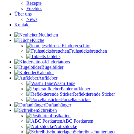
Rezepte
Freebies
Über uns
News
Kontakt
Neuheiten
Küche
Kindergeschirr
Frühstücksbrettchen
Tabletts
Kindertattoos
Bügelbilder
Kalender
Aufkleber
Washi Tape
Papieraufkleber
Reflektierende Sticker
Porzellansticker
Duftanhänger
Schreiben
Postkarten
ABC Postkarten
Notizblöcke
Schreibtischunterlagen