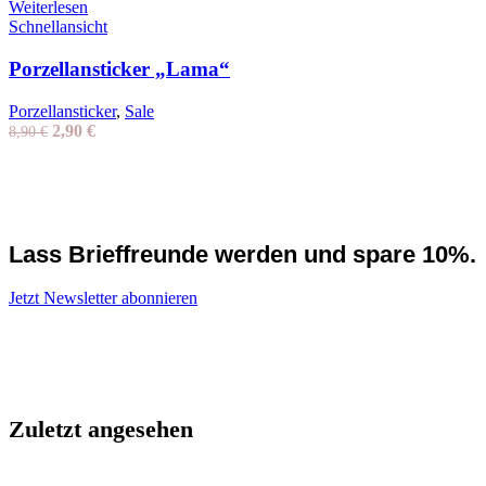
Weiterlesen
Schnellansicht
Porzellansticker „Lama“
Porzellansticker
,
Sale
Ursprünglicher
Aktueller
2,90
€
8,90
€
Preis
Preis
war:
ist:
8,90 €
2,90 €.
Lass Brieffreunde werden und spare 10%.
Jetzt Newsletter abonnieren
Zuletzt angesehen