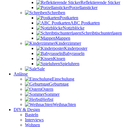
Reflektierende Sticker
Porzellansticker
Schreiben
Postkarten
ABC Postkarten
Notizblöcke
Schreibtischunterlagen
Mappen
Kinderzimmer
Kinderposter
Babyrasseln
Kissen
Spieluhren
Sale
Anlässe
Einschulung
Geburtstag
Ostern
Sommer
Herbst
Weihnachten
DIY & Design
Basteln
Interviews
Wohnen