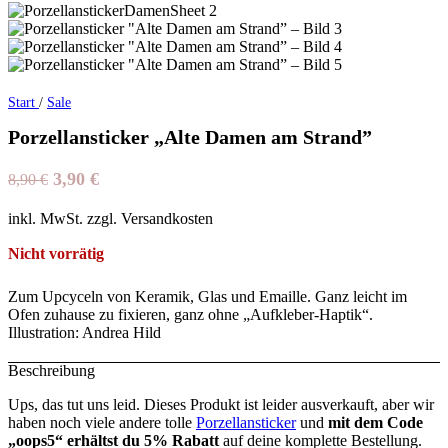
Start
/
Sale
Porzellansticker „Alte Damen am Strand”
Ursprünglicher
Aktueller
3,90
€
8,90
€
Preis
Preis
inkl. MwSt. zzgl. Versandkosten
war:
ist:
8,90 €
3,90 €.
Nicht vorrätig
Zum Upcyceln von Keramik, Glas und Emaille. Ganz leicht im
Ofen zuhause zu fixieren, ganz ohne „Aufkleber-Haptik“.
Illustration: Andrea Hild
Beschreibung
Ups, das tut uns leid. Dieses Produkt ist leider ausverkauft, aber wir
haben noch viele andere tolle
Porzellansticker
und
mit dem Code
„oops5“ erhältst du 5% Rabatt
auf deine komplette Bestellung.