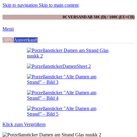
Skip to navigation
Skip to main content
0€ VERSAND AB 50€ (D) / 100€ (EU+CH)
Menü
0
-56%
Artikel
Ausverkauft
Klick zum Vergrößern