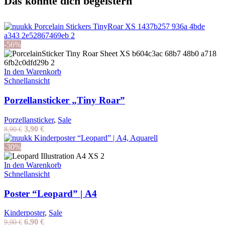
Das könnte dich begeistern
-56%
In den Warenkorb
Schnellansicht
Porzellansticker „Tiny Roar”
Porzellansticker
,
Sale
Ursprünglicher
Aktueller
3,90
€
8,90
€
Preis
Preis
war:
ist:
-30%
8,90 €
3,90 €.
In den Warenkorb
Schnellansicht
Poster “Leopard” | A4
Kinderposter
,
Sale
Ursprünglicher
Aktueller
6,90
€
9,90
€