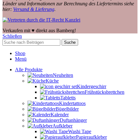
Länder und Informationen zur Berechnung des Liefertermins siehe
hier:
Versand & Lieferung
.
Verkaufen mit ♥️ direkt aus Bamberg!
Schließen
Suche
Shop
Menü
Alle Produkte
Neuheiten
Küche
Kindergeschirr
Frühstücksbrettchen
Tabletts
Kindertattoos
Bügelbilder
Kalender
Duftanhänger
Aufkleber
Washi Tape
Papieraufkleber