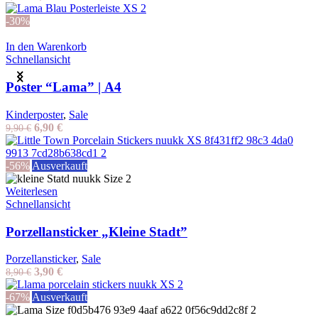
Preis
Preis
war:
ist:
-30%
9,90 €
6,90 €.
In den Warenkorb
Schnellansicht
Poster “Lama” | A4
Kinderposter
,
Sale
Ursprünglicher
Aktueller
6,90
€
9,90
€
Preis
Preis
war:
ist:
9,90 €
6,90 €.
-56%
Ausverkauft
Weiterlesen
Schnellansicht
Porzellansticker „Kleine Stadt”
Porzellansticker
,
Sale
Ursprünglicher
Aktueller
3,90
€
8,90
€
Preis
Preis
war:
ist:
-67%
Ausverkauft
8,90 €
3,90 €.