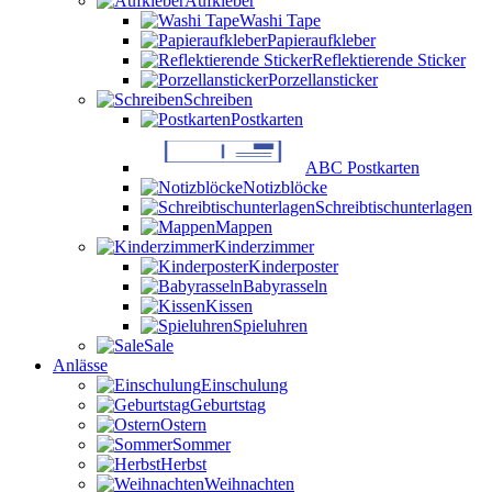
Aufkleber
Washi Tape
Papieraufkleber
Reflektierende Sticker
Porzellansticker
Schreiben
Postkarten
ABC Postkarten
Notizblöcke
Schreibtischunterlagen
Mappen
Kinderzimmer
Kinderposter
Babyrasseln
Kissen
Spieluhren
Sale
Anlässe
Einschulung
Geburtstag
Ostern
Sommer
Herbst
Weihnachten