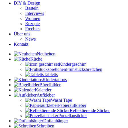
DIY & Design
Basteln
Interviews
Wohnen
Rezepte
Freebies
Über uns
News
Kontakt
Neuheiten
Küche
Kindergeschirr
Frühstücksbrettchen
Tabletts
Kindertattoos
Bügelbilder
Kalender
Aufkleber
Washi Tape
Papieraufkleber
Reflektierende Sticker
Porzellansticker
Duftanhänger
Schreiben