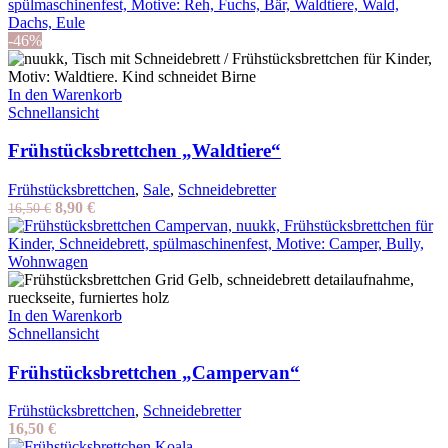
-46%
In den Warenkorb
Schnellansicht
Frühstücksbrettchen „Waldtiere“
Frühstücksbrettchen
,
Sale
,
Schneidebretter
Ursprünglicher
Aktueller
8,90
€
16,50
€
Preis
Preis
war:
ist:
16,50 €
8,90 €.
In den Warenkorb
Schnellansicht
Frühstücksbrettchen „Campervan“
Frühstücksbrettchen
,
Schneidebretter
16,50
€