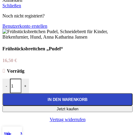
Anmelden
Schließen
Noch nicht registriert?
Benutzerkonto erstellen
Frühstücksbrettchen „Pudel“
16,50
€
Vorrätig
Frühstücksbrettchen "Pudel" Menge
-
+
IN DEN WARENKORB
Jetzt kaufen
Vertrag widerrufen
0
Shop
Mein Konto