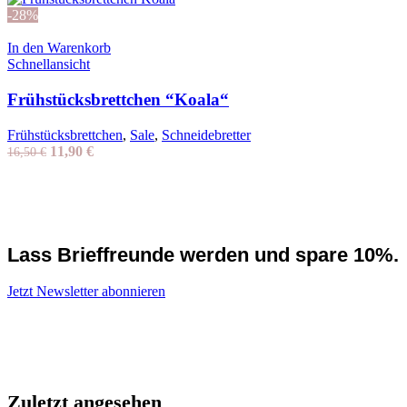
-28%
In den Warenkorb
Schnellansicht
Frühstücksbrettchen “Koala“
Frühstücksbrettchen
,
Sale
,
Schneidebretter
Ursprünglicher
Aktueller
11,90
€
16,50
€
Preis
Preis
war:
ist:
16,50 €
11,90 €.
Lass Brieffreunde werden und spare 10%.
Jetzt Newsletter abonnieren
Zuletzt angesehen