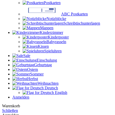
Postkarten
ABC Postkarten
Notizblöcke
Schreibtischunterlagen
Mappen
Kinderzimmer
Kinderposter
Babyrasseln
Kissen
Spieluhren
Sale
Einschulung
Geburtstag
Ostern
Sommer
Herbst
Weihnachten
Deutsch
English
Anmelden
Warenkorb
Schließen