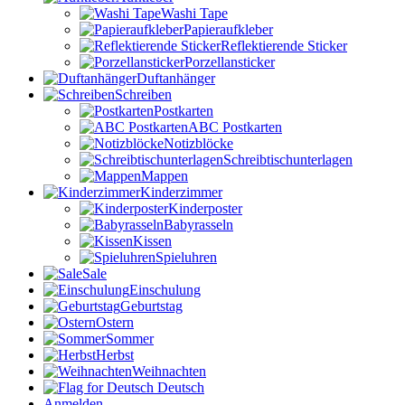
Washi Tape
Papieraufkleber
Reflektierende Sticker
Porzellansticker
Duftanhänger
Schreiben
Postkarten
ABC Postkarten
Notizblöcke
Schreibtischunterlagen
Mappen
Kinderzimmer
Kinderposter
Babyrasseln
Kissen
Spieluhren
Sale
Einschulung
Geburtstag
Ostern
Sommer
Herbst
Weihnachten
Deutsch
Anmelden