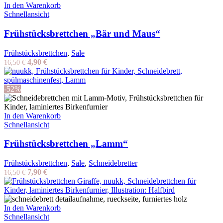
In den Warenkorb
Schnellansicht
Frühstücksbrettchen „Bär und Maus“
Frühstücksbrettchen
,
Sale
Ursprünglicher
Aktueller
4,90
€
16,50
€
Preis
Preis
war:
ist:
16,50 €
4,90 €.
-52%
In den Warenkorb
Schnellansicht
Frühstücksbrettchen „Lamm“
Frühstücksbrettchen
,
Sale
,
Schneidebretter
Ursprünglicher
Aktueller
7,90
€
16,50
€
Preis
Preis
war:
ist:
16,50 €
7,90 €.
In den Warenkorb
Schnellansicht