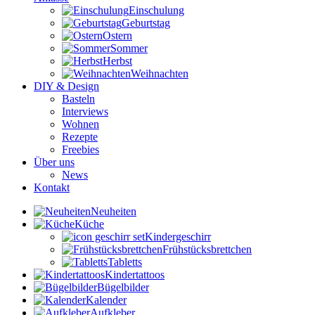
Einschulung
Geburtstag
Ostern
Sommer
Herbst
Weihnachten
DIY & Design
Basteln
Interviews
Wohnen
Rezepte
Freebies
Über uns
News
Kontakt
Neuheiten
Küche
Kindergeschirr
Frühstücksbrettchen
Tabletts
Kindertattoos
Bügelbilder
Kalender
Aufkleber