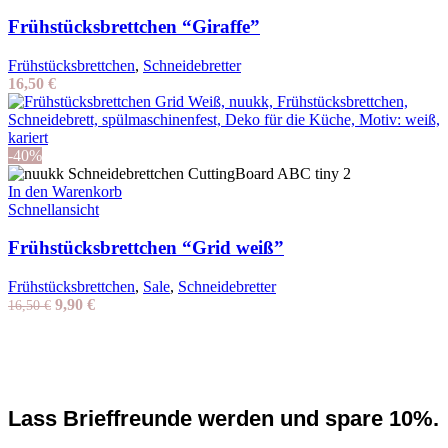
Frühstücksbrettchen “Giraffe”
Frühstücksbrettchen
,
Schneidebretter
16,50
€
-40%
In den Warenkorb
Schnellansicht
Frühstücksbrettchen “Grid weiß”
Frühstücksbrettchen
,
Sale
,
Schneidebretter
Ursprünglicher
Aktueller
9,90
€
16,50
€
Preis
Preis
war:
ist:
16,50 €
9,90 €.
Lass Brieffreunde werden und spare 10%.