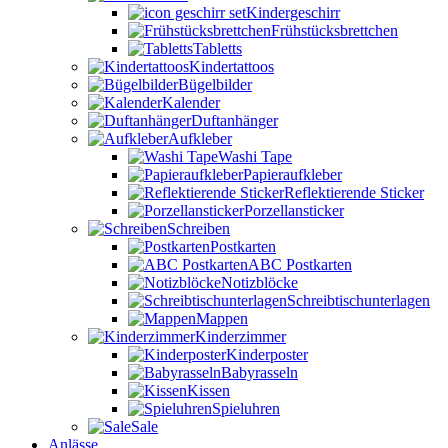
Kindergeschirr
Frühstücksbrettchen
Tabletts
Kindertattoos
Bügelbilder
Kalender
Duftanhänger
Aufkleber
Washi Tape
Papieraufkleber
Reflektierende Sticker
Porzellansticker
Schreiben
Postkarten
ABC Postkarten
Notizblöcke
Schreibtischunterlagen
Mappen
Kinderzimmer
Kinderposter
Babyrasseln
Kissen
Spieluhren
Sale
Anlässe