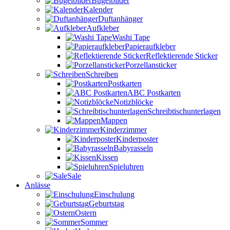
Bügelbilder
Kalender
Duftanhänger
Aufkleber
Washi Tape
Papieraufkleber
Reflektierende Sticker
Porzellansticker
Schreiben
Postkarten
ABC Postkarten
Notizblöcke
Schreibtischunterlagen
Mappen
Kinderzimmer
Kinderposter
Babyrasseln
Kissen
Spieluhren
Sale
Anlässe
Einschulung
Geburtstag
Ostern
Sommer