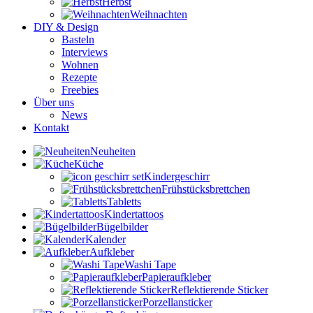
Herbst
Weihnachten
DIY & Design
Basteln
Interviews
Wohnen
Rezepte
Freebies
Über uns
News
Kontakt
Neuheiten
Küche
Kindergeschirr
Frühstücksbrettchen
Tabletts
Kindertattoos
Bügelbilder
Kalender
Aufkleber
Washi Tape
Papieraufkleber
Reflektierende Sticker
Porzellansticker