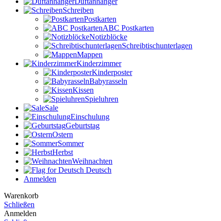
Duftanhänger
Schreiben
Postkarten
ABC Postkarten
Notizblöcke
Schreibtischunterlagen
Mappen
Kinderzimmer
Kinderposter
Babyrasseln
Kissen
Spieluhren
Sale
Einschulung
Geburtstag
Ostern
Sommer
Herbst
Weihnachten
Deutsch
Anmelden
Warenkorb
Schließen
Anmelden