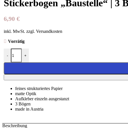
Stickerbogen „Baustelle“ | 3 
6,90
€
inkl. MwSt. zzgl. Versandkosten
Vorrätig
Stickerbogen "Baustelle" | 3 Böge Menge
-
+
feines strukturiertes Papier
matte Optik
Aufkleber einzeln ausgestanzt
3 Bögen
made in Austria
Beschreibung