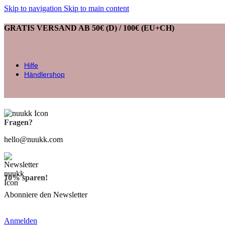
Skip to navigation
Skip to main content
GRATIS VERSAND AB 50€ (D) / 100€ (EU+CH)
Hilfe
Händlershop
Fragen?
hello@nuukk.com
10% sparen!
Abonniere den Newsletter
Anmelden