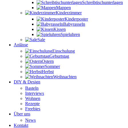
Schreibtischunterlagen
Mappen
Kinderzimmer
Kinderposter
Babyrasseln
Kissen
Spieluhren
Sale
Anlässe
Einschulung
Geburtstag
Ostern
Sommer
Herbst
Weihnachten
DIY & Design
Basteln
Interviews
Wohnen
Rezepte
Freebies
Über uns
News
Kontakt