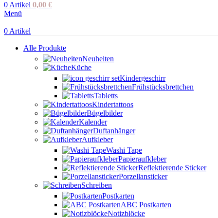
0
Artikel
0,00
€
Menü
0
Artikel
Alle Produkte
Neuheiten
Küche
Kindergeschirr
Frühstücksbrettchen
Tabletts
Kindertattoos
Bügelbilder
Kalender
Duftanhänger
Aufkleber
Washi Tape
Papieraufkleber
Reflektierende Sticker
Porzellansticker
Schreiben
Postkarten
ABC Postkarten
Notizblöcke