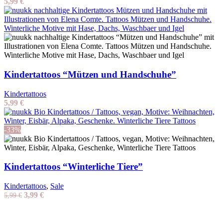
5,99
€
Kindertattoos “Mützen und Handschuhe”
Kindertattoos
5,99
€
-33%
Kindertattoos “Winterliche Tiere”
Kindertattoos
,
Sale
Ursprünglicher
Aktueller
3,99
€
5,99
€
Preis
Preis
war:
ist:
5,99 €
3,99 €.