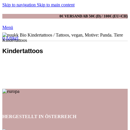
Skip to navigation
Skip to main content
0€ VERSAND AB 50€ (D) / 100€ (EU+CH)
Menü
0
Artikel
Kindertattoos
Bunt, unisex, ungiftig & mit Liebe
gemacht!
HERGESTELLT IN ÖSTERREICH