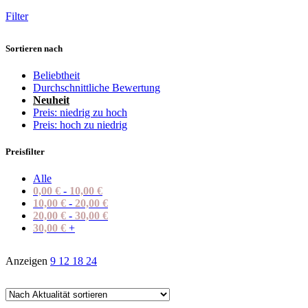
Filter
Sortieren nach
Beliebtheit
Durchschnittliche Bewertung
Neuheit
Preis: niedrig zu hoch
Preis: hoch zu niedrig
Preisfilter
Alle
0,00
€
-
10,00
€
10,00
€
-
20,00
€
20,00
€
-
30,00
€
30,00
€
+
Anzeigen
9
12
18
24