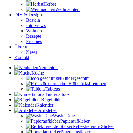
Herbst
Weihnachten
DIY & Design
Basteln
Interviews
Wohnen
Rezepte
Freebies
Über uns
News
Kontakt
Neuheiten
Küche
Kindergeschirr
Frühstücksbrettchen
Tabletts
Kindertattoos
Bügelbilder
Kalender
Aufkleber
Washi Tape
Papieraufkleber
Reflektierende Sticker
Porzellansticker