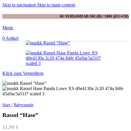
Skip to navigation
Skip to main content
0€ VERSAND AB 50€ (D) / 100€ (EU+CH)
Menü
0
Artikel
Klick zum Vergrößern
Start
/
Babyrasseln
Rassel “Hase”
11,90
€