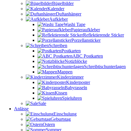
Bügelbilder
Kalender
Duftanhänger
Aufkleber
Washi Tape
Papieraufkleber
Reflektierende Sticker
Porzellansticker
Schreiben
Postkarten
ABC Postkarten
Notizblöcke
Schreibtischunterlagen
Mappen
Kinderzimmer
Kinderposter
Babyrasseln
Kissen
Spieluhren
Sale
Anlässe
Einschulung
Geburtstag
Ostern
Sommer