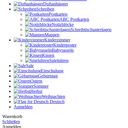
Duftanhänger
Schreiben
Postkarten
ABC Postkarten
Notizblöcke
Schreibtischunterlagen
Mappen
Kinderzimmer
Kinderposter
Babyrasseln
Kissen
Spieluhren
Sale
Einschulung
Geburtstag
Ostern
Sommer
Herbst
Weihnachten
Deutsch
Anmelden
Warenkorb
Schließen
Anmelden