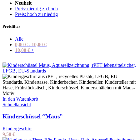
Neuheit
Preis: niedrig zu hoch
Preis: hoch zu niedrig
Preisfilter
Alle
0,00
€
-
10,00
€
10,00
€
+
In den Warenkorb
Schnellansicht
Kinderschüssel “Maus”
Kindergeschirr
9,50
€