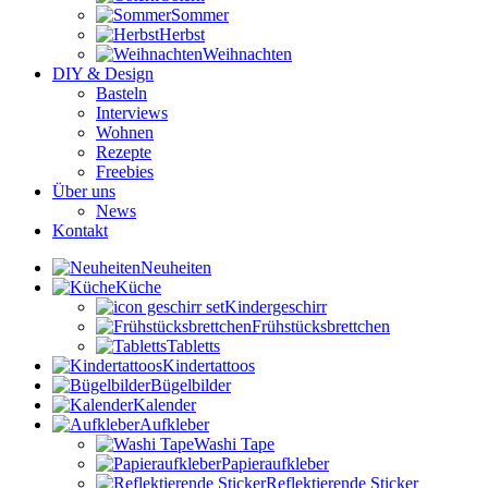
Sommer
Herbst
Weihnachten
DIY & Design
Basteln
Interviews
Wohnen
Rezepte
Freebies
Über uns
News
Kontakt
Neuheiten
Küche
Kindergeschirr
Frühstücksbrettchen
Tabletts
Kindertattoos
Bügelbilder
Kalender
Aufkleber
Washi Tape
Papieraufkleber
Reflektierende Sticker