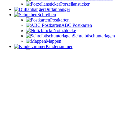
Porzellansticker
Duftanhänger
Schreiben
Postkarten
ABC Postkarten
Notizblöcke
Schreibtischunterlagen
Mappen
Kinderzimmer
Kinderposter
Babyrasseln
Kissen
Spieluhren
Sale
Einschulung
Geburtstag
Ostern
Sommer
Herbst
Weihnachten
Deutsch
English
Anmelden
Warenkorb