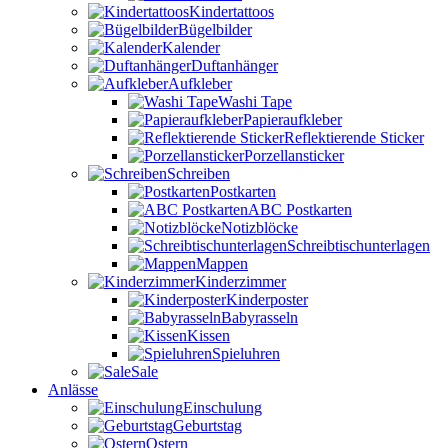
Kindertattoos
Bügelbilder
Kalender
Duftanhänger
Aufkleber
Washi Tape
Papieraufkleber
Reflektierende Sticker
Porzellansticker
Schreiben
Postkarten
ABC Postkarten
Notizblöcke
Schreibtischunterlagen
Mappen
Kinderzimmer
Kinderposter
Babyrasseln
Kissen
Spieluhren
Sale
Anlässe
Einschulung
Geburtstag
Ostern