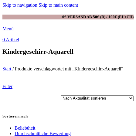
Skip to navigation
Skip to main content
0€ VERSAND AB 50€ (D) / 100€ (EU+CH)
Menü
0
Artikel
Kindergeschirr-Aquarell
Start
/
Produkte verschlagwortet mit „Kindergeschirr-Aquarell“
Filter
Sortieren nach
Beliebtheit
Durchschnittliche Bewertung