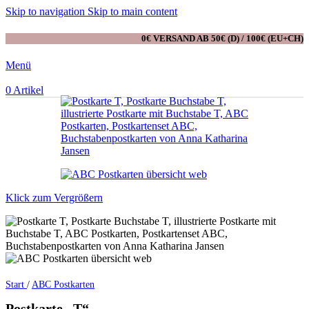
Skip to navigation
Skip to main content
0€ VERSAND AB 50€ (D) / 100€ (EU+CH)
Menü
0
Artikel
Klick zum Vergrößern
Start
/
ABC Postkarten
Postkarte „T“