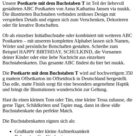
Unsere
Postkarte mit dem Buchstaben T
ist Teil der liebevoll
gestalteten ABC Postkarten von Anna Katharina Jansen via nuukk.
Die illustrierten Buchstaben verbinden zeitloses Design mit
verspielten Details und eignen sich zum Verschenken, Dekorieren
oder für kreative Botschaften.
Ob als einzelner Initialbuchstabe oder kombiniert mit weiteren ABC
Postkarten – mit unserem kompletten Alphabet lassen sich Namen,
Wörter und persönliche Botschaften gestalten. Schreibe zum
Beispiel HAPPY BIRTHDAY, SCHULKIND, die Vornamen
deiner Kinder oder eine liebe Nachricht aus einzelnen
Buchstabenkarten. Das gesamte ABC findest du hier bei nuukk.
Die
Postkarte mit dem Buchstaben T
wird auf hochwertigem 350
g mattem Offsetkarton im Offsetdruck in Deutschland hergestellt.
Das edle, matte Finish sorgt für eine besonders angenehme Haptik
und bringt die Illustrationen wunderschön zur Geltung.
Hast du einen kleinen Tom oder Tim, eine kleine Tessa zuhause, die
gerne Tiger, Schildkröten und Tapire mag, dann ist diese süße
Buchstabenkarte das perfekte Match.
Die Buchstabenkarten eignen sich als:
Grußkarte oder kleine Aufmerksamkeit