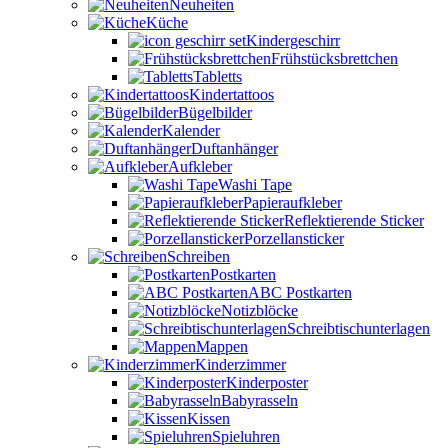
Neuheiten
Küche
Kindergeschirr
Frühstücksbrettchen
Tabletts
Kindertattoos
Bügelbilder
Kalender
Duftanhänger
Aufkleber
Washi Tape
Papieraufkleber
Reflektierende Sticker
Porzellansticker
Schreiben
Postkarten
ABC Postkarten
Notizblöcke
Schreibtischunterlagen
Mappen
Kinderzimmer
Kinderposter
Babyrasseln
Kissen
Spieluhren