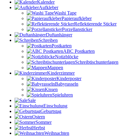
Kalender
Aufkleber
Washi Tape
Papieraufkleber
Reflektierende Sticker
Porzellansticker
Duftanhänger
Schreiben
Postkarten
ABC Postkarten
Notizblöcke
Schreibtischunterlagen
Mappen
Kinderzimmer
Kinderposter
Babyrasseln
Kissen
Spieluhren
Sale
Einschulung
Geburtstag
Ostern
Sommer
Herbst
Weihnachten