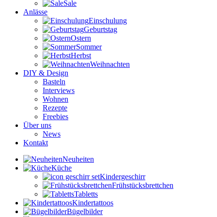
Sale
Anlässe
Einschulung
Geburtstag
Ostern
Sommer
Herbst
Weihnachten
DIY & Design
Basteln
Interviews
Wohnen
Rezepte
Freebies
Über uns
News
Kontakt
Neuheiten
Küche
Kindergeschirr
Frühstücksbrettchen
Tabletts
Kindertattoos
Bügelbilder