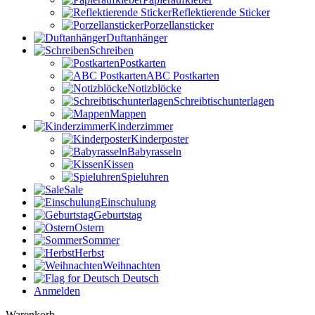
Reflektierende Sticker
Porzellansticker
Duftanhänger
Schreiben
Postkarten
ABC Postkarten
Notizblöcke
Schreibtischunterlagen
Mappen
Kinderzimmer
Kinderposter
Babyrasseln
Kissen
Spieluhren
Sale
Einschulung
Geburtstag
Ostern
Sommer
Herbst
Weihnachten
Deutsch
Anmelden
Warenkorb