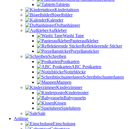
Tabletts
Kindertattoos
Bügelbilder
Kalender
Duftanhänger
Aufkleber
Washi Tape
Papieraufkleber
Reflektierende Sticker
Porzellansticker
Schreiben
Postkarten
ABC Postkarten
Notizblöcke
Schreibtischunterlagen
Mappen
Kinderzimmer
Kinderposter
Babyrasseln
Kissen
Spieluhren
Sale
Anlässe
Einschulung
Geburtstag