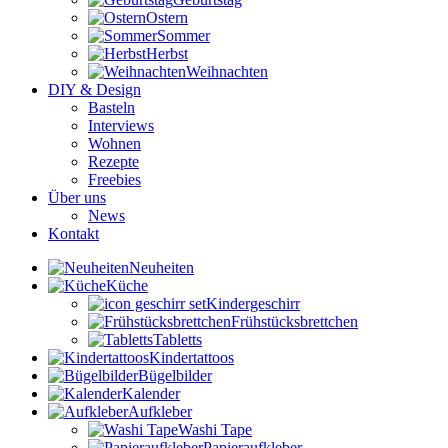
Ostern
Sommer
Herbst
Weihnachten
DIY & Design
Basteln
Interviews
Wohnen
Rezepte
Freebies
Über uns
News
Kontakt
Neuheiten
Küche
Kindergeschirr
Frühstücksbrettchen
Tabletts
Kindertattoos
Bügelbilder
Kalender
Aufkleber
Washi Tape
Papieraufkleber