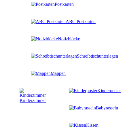
Postkarten
ABC Postkarten
Notizblöcke
Schreibtischunterlagen
Mappen
Kinderposter
Kinderzimmer
Babyrasseln
Kissen