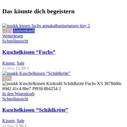
Das könnte dich begeistern
-33%
Ausverkauft
Weiterlesen
Schnellansicht
Kuschelkissen “Fuchs”
Kissen
,
Sale
Ursprünglicher
Aktueller
15,90
€
23,90
€
Preis
Preis
war:
ist:
-59%
23,90 €
15,90 €.
In den Warenkorb
Schnellansicht
Kuschelkissen “Schildkröte”
Kissen
,
Sale
Ursprünglicher
Aktueller
9,90
€
23,90
€