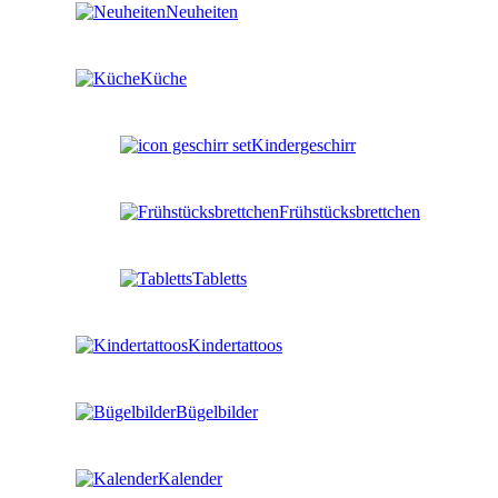
Neuheiten
Küche
Kindergeschirr
Frühstücksbrettchen
Tabletts
Kindertattoos
Bügelbilder
Kalender