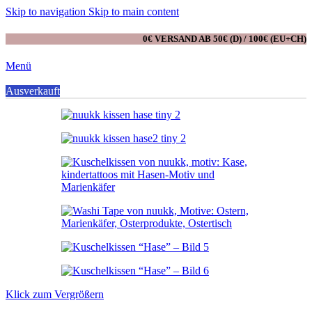
Skip to navigation
Skip to main content
0€ VERSAND AB 50€ (D) / 100€ (EU+CH)
Menü
0
Ausverkauft
Artikel
Klick zum Vergrößern