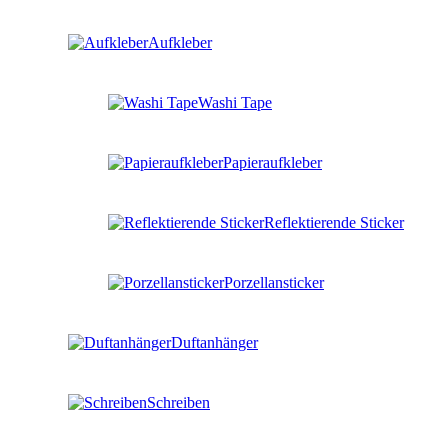
Aufkleber
Washi Tape
Papieraufkleber
Reflektierende Sticker
Porzellansticker
Duftanhänger
Schreiben