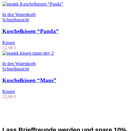
Preis
Preis
war:
ist:
23,90 €
9,90 €.
In den Warenkorb
Schnellansicht
Kuschelkissen “Panda”
Kissen
22,90
€
In den Warenkorb
Schnellansicht
Kuschelkissen “Maus”
Kissen
22,90
€
Lass Brieffreunde werden und spare 10%.