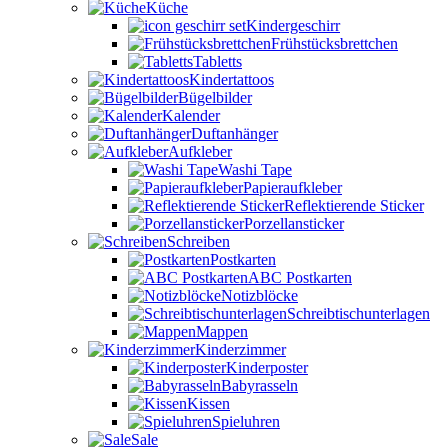
Küche
Kindergeschirr
Frühstücksbrettchen
Tabletts
Kindertattoos
Bügelbilder
Kalender
Duftanhänger
Aufkleber
Washi Tape
Papieraufkleber
Reflektierende Sticker
Porzellansticker
Schreiben
Postkarten
ABC Postkarten
Notizblöcke
Schreibtischunterlagen
Mappen
Kinderzimmer
Kinderposter
Babyrasseln
Kissen
Spieluhren
Sale