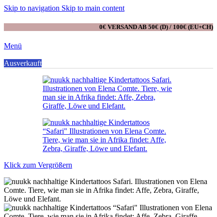
Skip to navigation
Skip to main content
0€ VERSAND AB 50€ (D) / 100€ (EU+CH)
Menü
0
Ausverkauft
Artikel
Klick zum Vergrößern