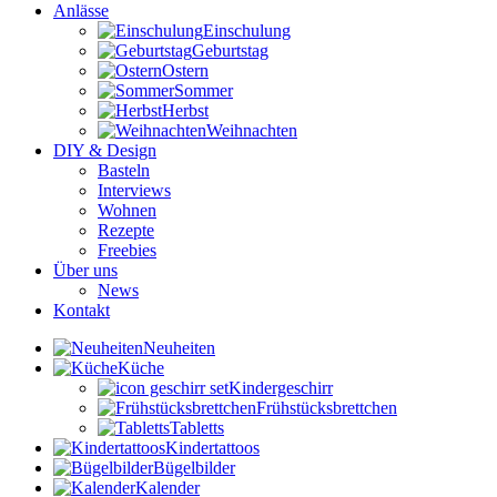
Anlässe
Einschulung
Geburtstag
Ostern
Sommer
Herbst
Weihnachten
DIY & Design
Basteln
Interviews
Wohnen
Rezepte
Freebies
Über uns
News
Kontakt
Neuheiten
Küche
Kindergeschirr
Frühstücksbrettchen
Tabletts
Kindertattoos
Bügelbilder
Kalender