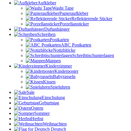
Aufkleber
Washi Tape
Papieraufkleber
Reflektierende Sticker
Porzellansticker
Duftanhänger
Schreiben
Postkarten
ABC Postkarten
Notizblöcke
Schreibtischunterlagen
Mappen
Kinderzimmer
Kinderposter
Babyrasseln
Kissen
Spieluhren
Sale
Einschulung
Geburtstag
Ostern
Sommer
Herbst
Weihnachten
Deutsch