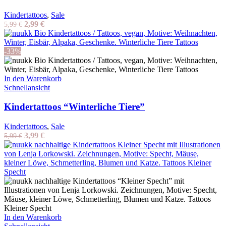
Kindertattoos
,
Sale
Ursprünglicher
Aktueller
2,99
€
5,99
€
Preis
Preis
war:
ist:
5,99 €
2,99 €.
-33%
In den Warenkorb
Schnellansicht
Kindertattoos “Winterliche Tiere”
Kindertattoos
,
Sale
Ursprünglicher
Aktueller
3,99
€
5,99
€
Preis
Preis
war:
ist:
5,99 €
3,99 €.
In den Warenkorb