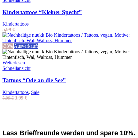
Schnellansicht
Kindertattoos “Kleiner Specht”
Kindertattoos
5,99
€
-33%
Ausverkauft
Weiterlesen
Schnellansicht
Tattoos “Ode an die See”
Kindertattoos
,
Sale
Ursprünglicher
Aktueller
3,99
€
5,99
€
Preis
Preis
war:
ist:
5,99 €
3,99 €.
Lass Brieffreunde werden und spare 10%.