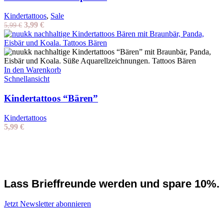
Kindertattoos
,
Sale
Ursprünglicher
Aktueller
3,99
€
5,99
€
Preis
Preis
war:
ist:
5,99 €
3,99 €.
In den Warenkorb
Schnellansicht
Kindertattoos “Bären”
Kindertattoos
5,99
€
Lass Brieffreunde werden und spare 10%.
Jetzt Newsletter abonnieren