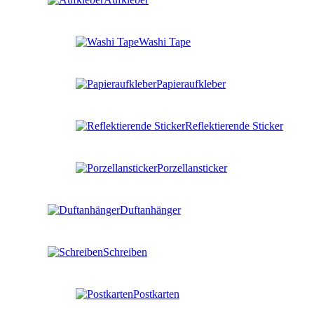
Washi Tape
Papieraufkleber
Reflektierende Sticker
Porzellansticker
Duftanhänger
Schreiben
Postkarten