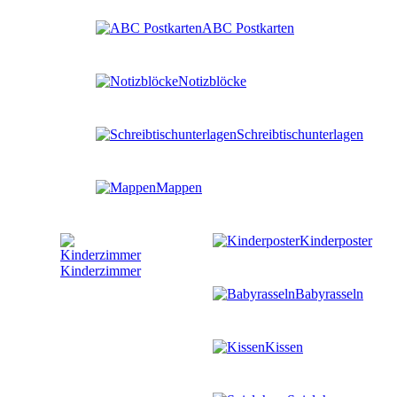
ABC Postkarten
Notizblöcke
Schreibtischunterlagen
Mappen
Kinderposter
Kinderzimmer
Babyrasseln
Kissen