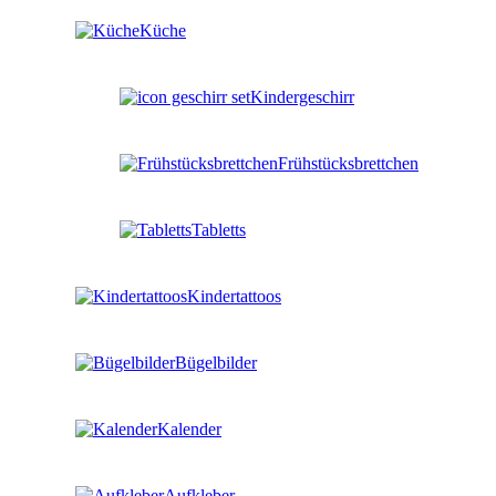
Küche
Kindergeschirr
Frühstücksbrettchen
Tabletts
Kindertattoos
Bügelbilder
Kalender
Aufkleber