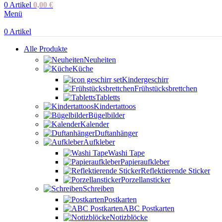
0
Artikel
0,00
€
Menü
0
Artikel
Alle Produkte
Neuheiten
Küche
Kindergeschirr
Frühstücksbrettchen
Tabletts
Kindertattoos
Bügelbilder
Kalender
Duftanhänger
Aufkleber
Washi Tape
Papieraufkleber
Reflektierende Sticker
Porzellansticker
Schreiben
Postkarten
ABC Postkarten
Notizblöcke