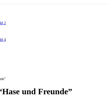
nde”
 “Hase und Freunde”