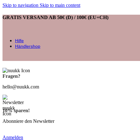
Skip to navigation
Skip to main content
GRATIS VERSAND AB 50€ (D) / 100€ (EU+CH)
Hilfe
Händlershop
Fragen?
hello@nuukk.com
10% sparen!
Abonniere den Newsletter
Anmelden