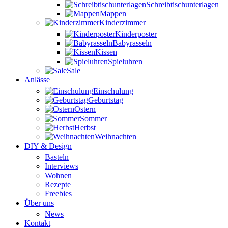
Schreibtischunterlagen
Mappen
Kinderzimmer
Kinderposter
Babyrasseln
Kissen
Spieluhren
Sale
Anlässe
Einschulung
Geburtstag
Ostern
Sommer
Herbst
Weihnachten
DIY & Design
Basteln
Interviews
Wohnen
Rezepte
Freebies
Über uns
News
Kontakt