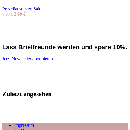
Porzellansticker
,
Sale
Ursprünglicher
Aktueller
2,90
€
8,90
€
Preis
Preis
war:
ist:
8,90 €
2,90 €.
Lass Brieffreunde werden und spare 10%.
Jetzt Newsletter abonnieren
Zuletzt angesehen
Impressum