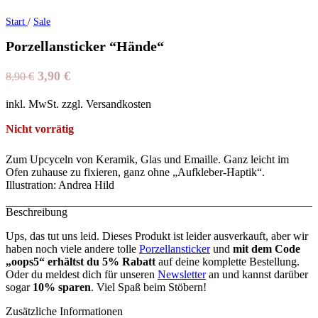
Start
/
Sale
Porzellansticker “Hände“
Ursprünglicher
Aktueller
3,90
€
8,90
€
Preis
Preis
inkl. MwSt. zzgl. Versandkosten
war:
ist:
8,90 €
3,90 €.
Nicht vorrätig
Zum Upcyceln von Keramik, Glas und Emaille. Ganz leicht im
Ofen zuhause zu fixieren, ganz ohne „Aufkleber-Haptik“.
Illustration: Andrea Hild
Beschreibung
Ups, das tut uns leid. Dieses Produkt ist leider ausverkauft, aber wir
haben noch viele andere tolle
Porzellansticker
und
mit dem Code
„oops5“ erhältst du 5% Rabatt
auf deine komplette Bestellung.
Oder du meldest dich für unseren
Newsletter
an und kannst darüber
sogar
10% sparen
. Viel Spaß beim Stöbern!
Zusätzliche Informationen