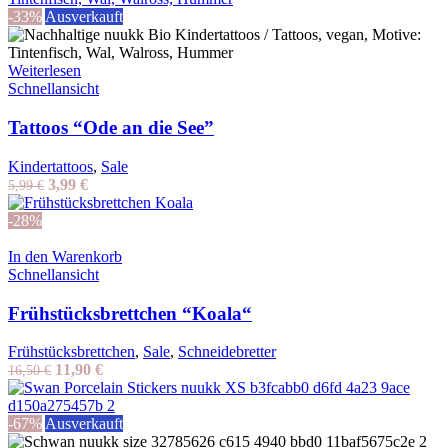
-33%
Ausverkauft
Weiterlesen
Schnellansicht
Tattoos “Ode an die See”
Kindertattoos
,
Sale
Ursprünglicher
Aktueller
3,99
€
5,99
€
Preis
Preis
war:
ist:
-28%
5,99 €
3,99 €.
In den Warenkorb
Schnellansicht
Frühstücksbrettchen “Koala“
Frühstücksbrettchen
,
Sale
,
Schneidebretter
Ursprünglicher
Aktueller
11,90
€
16,50
€
Preis
Preis
war:
ist:
16,50 €
11,90 €.
-67%
Ausverkauft