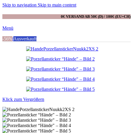
Skip to navigation
Skip to main content
0€ VERSAND AB 50€ (D) / 100€ (EU+CH)
Menü
0
-56%
Artikel
Ausverkauft
Klick zum Vergrößern