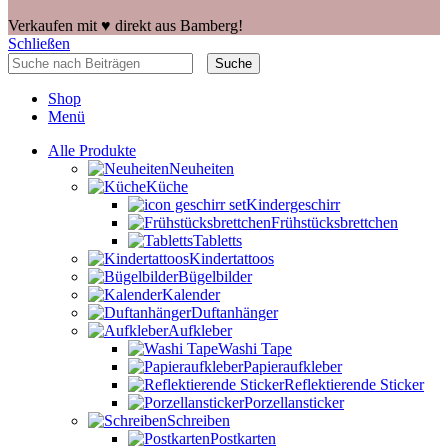
Verkaufen mit ♥️ direkt aus Bamberg!
Schließen
Suche
Shop
Menü
Alle Produkte
Neuheiten
Küche
Kindergeschirr
Frühstücksbrettchen
Tabletts
Kindertattoos
Bügelbilder
Kalender
Duftanhänger
Aufkleber
Washi Tape
Papieraufkleber
Reflektierende Sticker
Porzellansticker
Schreiben
Postkarten