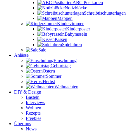
ABC Postkarten
Notizblöcke
Schreibtischunterlagen
Mappen
Kinderzimmer
Kinderposter
Babyrasseln
Kissen
Spieluhren
Sale
Anlässe
Einschulung
Geburtstag
Ostern
Sommer
Herbst
Weihnachten
DIY & Design
Basteln
Interviews
Wohnen
Rezepte
Freebies
Über uns
News