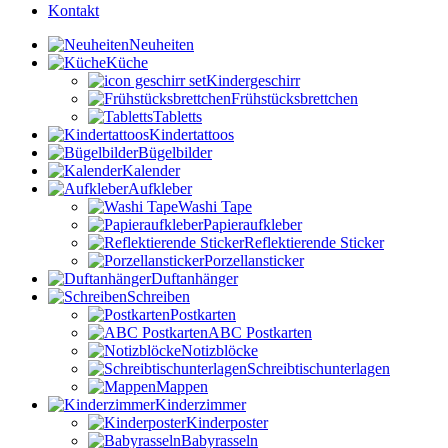
Kontakt
Neuheiten
Küche
Kindergeschirr
Frühstücksbrettchen
Tabletts
Kindertattoos
Bügelbilder
Kalender
Aufkleber
Washi Tape
Papieraufkleber
Reflektierende Sticker
Porzellansticker
Duftanhänger
Schreiben
Postkarten
ABC Postkarten
Notizblöcke
Schreibtischunterlagen
Mappen
Kinderzimmer
Kinderposter
Babyrasseln