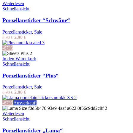
Weiterlesen
Schnellansicht
Porzellansticker “Schwäne“
Porzellansticker
,
Sale
Ursprünglicher
Aktueller
2,90
€
8,90
€
Preis
Preis
war:
ist:
-67%
8,90 €
2,90 €.
In den Warenkorb
Schnellansicht
Porzellansticker “Plus“
Porzellansticker
,
Sale
Ursprünglicher
Aktueller
2,90
€
8,90
€
Preis
Preis
war:
ist:
-67%
Ausverkauft
8,90 €
2,90 €.
Weiterlesen
Schnellansicht
Porzellansticker „Lama“