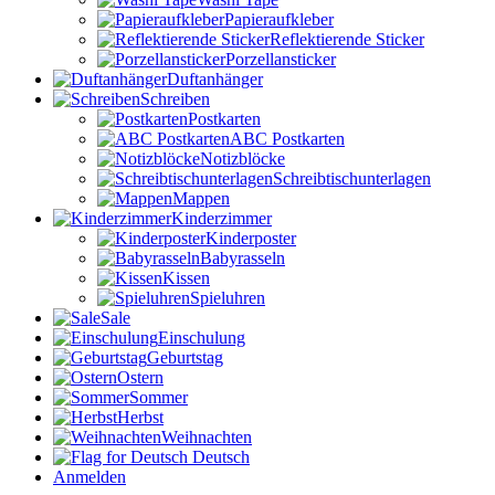
Papieraufkleber
Reflektierende Sticker
Porzellansticker
Duftanhänger
Schreiben
Postkarten
ABC Postkarten
Notizblöcke
Schreibtischunterlagen
Mappen
Kinderzimmer
Kinderposter
Babyrasseln
Kissen
Spieluhren
Sale
Einschulung
Geburtstag
Ostern
Sommer
Herbst
Weihnachten
Deutsch
Anmelden