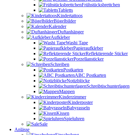
Frühstücksbrettchen
Tabletts
Kindertattoos
Bügelbilder
Kalender
Duftanhänger
Aufkleber
Washi Tape
Papieraufkleber
Reflektierende Sticker
Porzellansticker
Schreiben
Postkarten
ABC Postkarten
Notizblöcke
Schreibtischunterlagen
Mappen
Kinderzimmer
Kinderposter
Babyrasseln
Kissen
Spieluhren
Sale
Anlässe
Einschulung