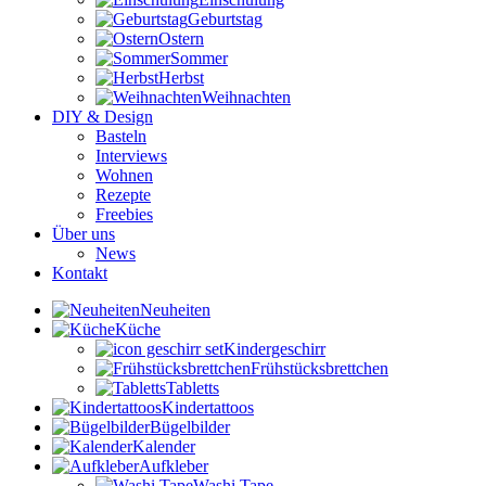
Geburtstag
Ostern
Sommer
Herbst
Weihnachten
DIY & Design
Basteln
Interviews
Wohnen
Rezepte
Freebies
Über uns
News
Kontakt
Neuheiten
Küche
Kindergeschirr
Frühstücksbrettchen
Tabletts
Kindertattoos
Bügelbilder
Kalender
Aufkleber
Washi Tape