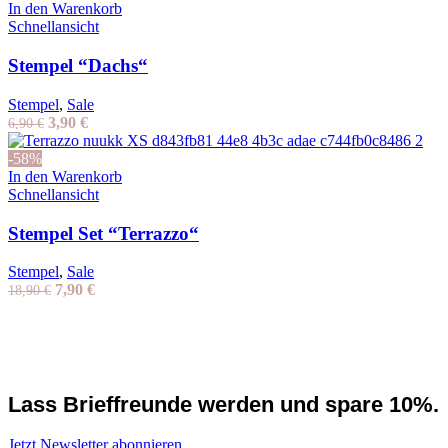
In den Warenkorb
Schnellansicht
Stempel “Dachs“
Stempel
,
Sale
Ursprünglicher
Aktueller
3,90
€
6,90
€
Preis
Preis
war:
ist:
-58%
6,90 €
3,90 €.
In den Warenkorb
Schnellansicht
Stempel Set “Terrazzo“
Stempel
,
Sale
Ursprünglicher
Aktueller
7,90
€
18,90
€
Preis
Preis
war:
ist:
18,90 €
7,90 €.
Lass Brieffreunde werden und spare 10%.
Jetzt Newsletter abonnieren