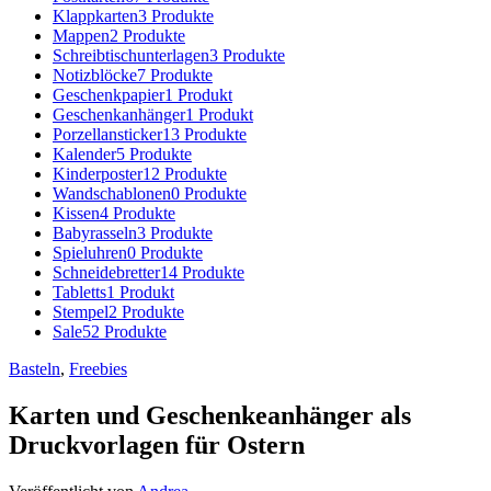
Klappkarten
3 Produkte
Mappen
2 Produkte
Schreibtischunterlagen
3 Produkte
Notizblöcke
7 Produkte
Geschenkpapier
1 Produkt
Geschenkanhänger
1 Produkt
Porzellansticker
13 Produkte
Kalender
5 Produkte
Kinderposter
12 Produkte
Wandschablonen
0 Produkte
Kissen
4 Produkte
Babyrasseln
3 Produkte
Spieluhren
0 Produkte
Schneidebretter
14 Produkte
Tabletts
1 Produkt
Stempel
2 Produkte
Sale
52 Produkte
Basteln
,
Freebies
Karten und Geschenkeanhänger als
Druckvorlagen für Ostern