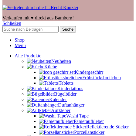
Verkaufen mit ♥️ direkt aus Bamberg!
Schließen
Suche
Shop
Menü
Alle Produkte
Neuheiten
Küche
Kindergeschirr
Frühstücksbrettchen
Tabletts
Kindertattoos
Bügelbilder
Kalender
Duftanhänger
Aufkleber
Washi Tape
Papieraufkleber
Reflektierende Sticker
Porzellansticker