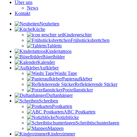
Über uns
News
Kontakt
Neuheiten
Küche
Kindergeschirr
Frühstücksbrettchen
Tabletts
Kindertattoos
Bügelbilder
Kalender
Aufkleber
Washi Tape
Papieraufkleber
Reflektierende Sticker
Porzellansticker
Duftanhänger
Schreiben
Postkarten
ABC Postkarten
Notizblöcke
Schreibtischunterlagen
Mappen
Kinderzimmer