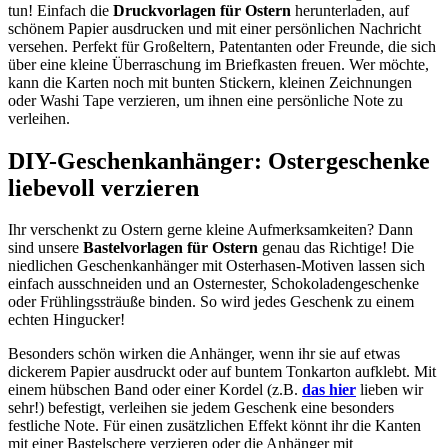
tun! Einfach die
Druckvorlagen für Ostern
herunterladen, auf
schönem Papier ausdrucken und mit einer persönlichen Nachricht
versehen. Perfekt für Großeltern, Patentanten oder Freunde, die sich
über eine kleine Überraschung im Briefkasten freuen. Wer möchte,
kann die Karten noch mit bunten Stickern, kleinen Zeichnungen
oder Washi Tape verzieren, um ihnen eine persönliche Note zu
verleihen.
DIY-Geschenkanhänger: Ostergeschenke
liebevoll verzieren
Ihr verschenkt zu Ostern gerne kleine Aufmerksamkeiten? Dann
sind unsere
Bastelvorlagen für Ostern
genau das Richtige! Die
niedlichen Geschenkanhänger mit Osterhasen-Motiven lassen sich
einfach ausschneiden und an Osternester, Schokoladengeschenke
oder Frühlingssträuße binden. So wird jedes Geschenk zu einem
echten Hingucker!
Besonders schön wirken die Anhänger, wenn ihr sie auf etwas
dickerem Papier ausdruckt oder auf buntem Tonkarton aufklebt. Mit
einem hübschen Band oder einer Kordel (z.B.
das hier
lieben wir
sehr!) befestigt, verleihen sie jedem Geschenk eine besonders
festliche Note. Für einen zusätzlichen Effekt könnt ihr die Kanten
mit einer Bastelschere verzieren oder die Anhänger mit