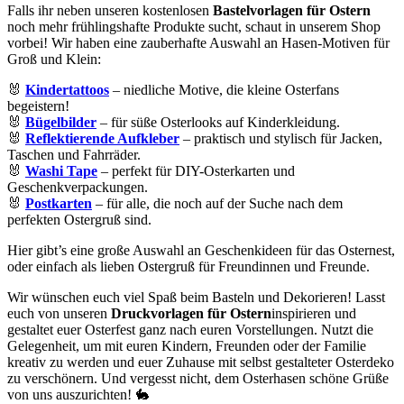
Falls ihr neben unseren kostenlosen
Bastelvorlagen für Ostern
noch mehr frühlingshafte Produkte sucht, schaut in unserem Shop
vorbei! Wir haben eine zauberhafte Auswahl an Hasen-Motiven für
Groß und Klein:
🐰
Kindertattoos
– niedliche Motive, die kleine Osterfans
begeistern!
🐰
Bügelbilder
– für süße Osterlooks auf Kinderkleidung.
🐰
Reflektierende Aufkleber
– praktisch und stylisch für Jacken,
Taschen und Fahrräder.
🐰
Washi Tape
– perfekt für DIY-Osterkarten und
Geschenkverpackungen.
🐰
Postkarten
– für alle, die noch auf der Suche nach dem
perfekten Ostergruß sind.
Hier gibt’s eine große Auswahl an Geschenkideen für das Osternest,
oder einfach als lieben Ostergruß für Freundinnen und Freunde.
Wir wünschen euch viel Spaß beim Basteln und Dekorieren! Lasst
euch von unseren
Druckvorlagen für Ostern
inspirieren und
gestaltet euer Osterfest ganz nach euren Vorstellungen. Nutzt die
Gelegenheit, um mit euren Kindern, Freunden oder der Familie
kreativ zu werden und euer Zuhause mit selbst gestalteter Osterdeko
zu verschönern. Und vergesst nicht, dem Osterhasen schöne Grüße
von uns auszurichten! 🐇