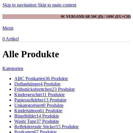
Skip to navigation
Skip to main content
0€ VERSAND AB 50€ (D) / 100€ (EU+CH)
Menü
0
Artikel
Alle Produkte
Kategorien
ABC Postkarten
36 Produkte
Duftanhänger
4 Produkte
Frühstücksbrettchen
23 Produkte
Kindergeschirr
11 Produkte
Papieraufkleber
13 Produkte
Unkategorisiert
0 Produkte
Kindertattoos
61 Produkte
Bügelbilder
14 Produkte
Washi Tape
37 Produkte
Reflektierende Sticker
15 Produkte
Postkarten
67 Produkte