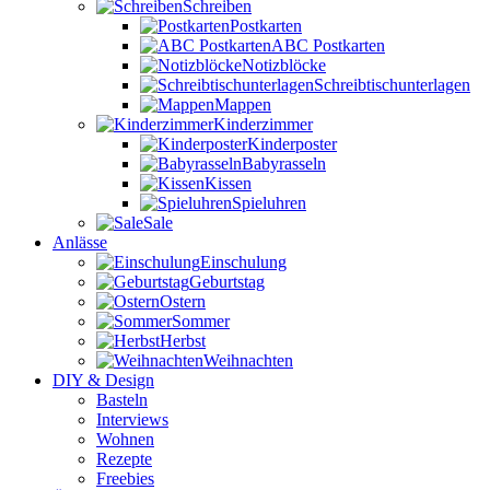
Schreiben
Postkarten
ABC Postkarten
Notizblöcke
Schreibtischunterlagen
Mappen
Kinderzimmer
Kinderposter
Babyrasseln
Kissen
Spieluhren
Sale
Anlässe
Einschulung
Geburtstag
Ostern
Sommer
Herbst
Weihnachten
DIY & Design
Basteln
Interviews
Wohnen
Rezepte
Freebies