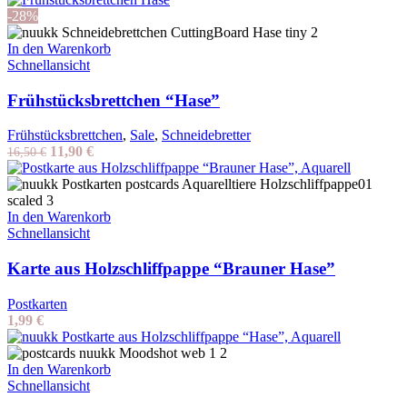
-28%
In den Warenkorb
Schnellansicht
Frühstücksbrettchen “Hase”
Frühstücksbrettchen
,
Sale
,
Schneidebretter
Ursprünglicher
Aktueller
11,90
€
16,50
€
Preis
Preis
war:
ist:
16,50 €
11,90 €.
In den Warenkorb
Schnellansicht
Karte aus Holzschliffpappe “Brauner Hase”
Postkarten
1,99
€
In den Warenkorb
Schnellansicht