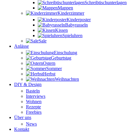
Schreibtischunterlagen
Mappen
Kinderzimmer
Kinderposter
Babyrasseln
Kissen
Spieluhren
Sale
Anlässe
Einschulung
Geburtstag
Ostern
Sommer
Herbst
Weihnachten
DIY & Design
Basteln
Interviews
Wohnen
Rezepte
Freebies
Über uns
News
Kontakt