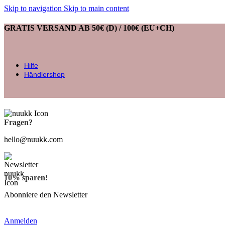
Skip to navigation
Skip to main content
GRATIS VERSAND AB 50€ (D) / 100€ (EU+CH)
Hilfe
Händlershop
Fragen?
hello@nuukk.com
10% sparen!
Abonniere den Newsletter
Anmelden