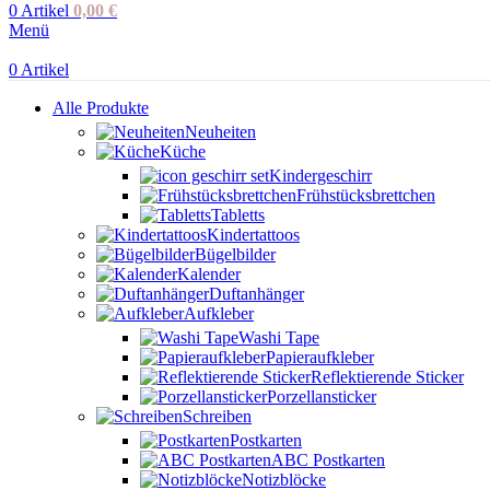
0
Artikel
0,00
€
Menü
0
Artikel
Alle Produkte
Neuheiten
Küche
Kindergeschirr
Frühstücksbrettchen
Tabletts
Kindertattoos
Bügelbilder
Kalender
Duftanhänger
Aufkleber
Washi Tape
Papieraufkleber
Reflektierende Sticker
Porzellansticker
Schreiben
Postkarten
ABC Postkarten
Notizblöcke