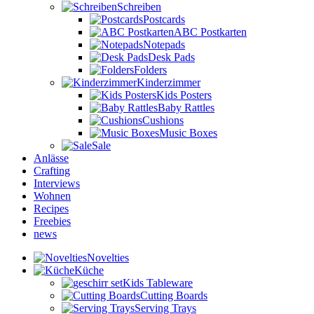
Schreiben
Postcards
ABC Postkarten
Notepads
Desk Pads
Folders
Kinderzimmer
Kids Posters
Baby Rattles
Cushions
Music Boxes
Sale
Anlässe
Crafting
Interviews
Wohnen
Recipes
Freebies
news
Novelties
Küche
Kids Tableware
Cutting Boards
Serving Trays