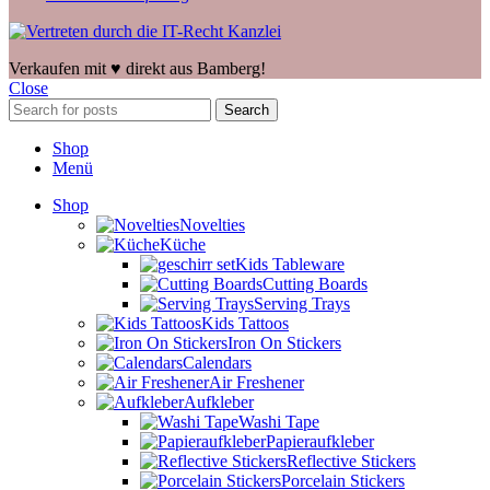
Verkaufen mit ♥️ direkt aus Bamberg!
Close
Search
Shop
Menü
Shop
Novelties
Küche
Kids Tableware
Cutting Boards
Serving Trays
Kids Tattoos
Iron On Stickers
Calendars
Air Freshener
Aufkleber
Washi Tape
Papieraufkleber
Reflective Stickers
Porcelain Stickers