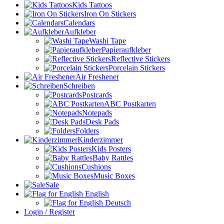
Kids Tattoos
Iron On Stickers
Calendars
Aufkleber
Washi Tape
Papieraufkleber
Reflective Stickers
Porcelain Stickers
Air Freshener
Schreiben
Postcards
ABC Postkarten
Notepads
Desk Pads
Folders
Kinderzimmer
Kids Posters
Baby Rattles
Cushions
Music Boxes
Sale
English
Deutsch
Login / Register