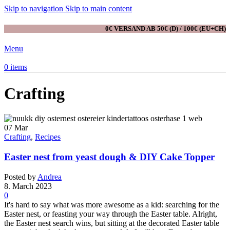
Skip to navigation
Skip to main content
0€ VERSAND AB 50€ (D) / 100€ (EU+CH)
Menu
0
items
Crafting
07
Mar
Crafting
,
Recipes
Easter nest from yeast dough & DIY Cake Topper
Posted by
Andrea
8. March 2023
0
It's hard to say what was more awesome as a kid: searching for the
Easter nest, or feasting your way through the Easter table. Alright,
the Easter nest search wins, but sitting at the decorated Easter table